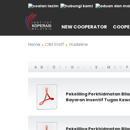
NEW COOPERATOR
COOPE
Home
CIM Staff
Guideline
A
B
C
D
E
F
G
H
I
J
K
L
M
N
O
P
Pekeliling Perkhidmatan Bil
Bayaran Insentif Tugas Ke
Pekeliling Perkhidmatan Bil