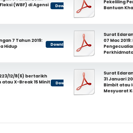
Pekeliling P
leksi (WBF) di Agensi
Download
Bantuan Kha
Surat Edaran
angan 7 Tahun 2019:
07 Mac 2019:
Download
a Hidup
Pengecualia
Perkhidmat
Surat Edaran
23/12/8(6) bertarikh
31 Januari 2
n atau X-Break 15 Minit
Download
Bimbit atau 
Mesyuarat K