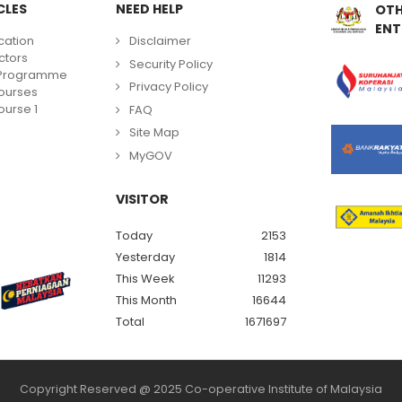
CLES
NEED HELP
OTH
ENT
cation
Disclaimer
ctors
Security Policy
g Programme
Privacy Policy
ourses
urse 1
FAQ
Site Map
MyGOV
VISITOR
Today
2153
Yesterday
1814
This Week
11293
This Month
16644
Total
1671697
Copyright Reserved @ 2025 Co-operative Institute of Malaysia