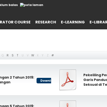
RATOR COURSE
RESEARCH
E-LEARNING
E-LIBRA
Q
R
S
T
U
V
W
X
Y
Z
#
Pekeliling P
angan 2 Tahun 2019:
Garis Pandu
Download
wangan
Seksual di T
angan 5 Tahun 2019: