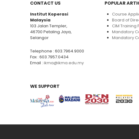
CONTACT US
POPULAR ARTI
Institut Koperasi
Course Appli
Malaysia
Board of Dire
103 Jalan Templer,
CIM Trainin
46700 Petaling Jaya,
Mandatory C
Selangor
Mandatory Co
Telephone : 603.7964.9000
Fax : 603.7957.0434
Email :
ikma@ikma.edu.my
WE SUPPORT