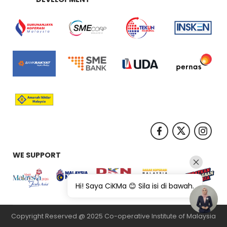
WE SUPPORT
Hi! Saya CiKMa 😊 Sila isi di bawah.
Copyright Reserved @ 2025 Co-operative Institute of Malaysia