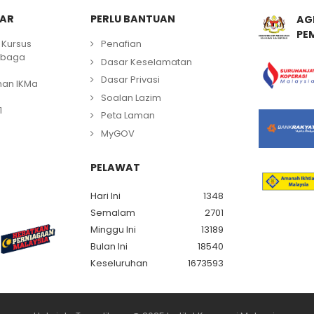
LAR
PERLU BANTUAN
AG
PE
Kursus
Penafian
mbaga
Dasar Keselamatan
Dasar Privasi
han IKMa
Soalan Lazim
1
Peta Laman
MyGOV
PELAWAT
Hari Ini
1348
Semalam
2701
Minggu Ini
13189
Bulan Ini
18540
Keseluruhan
1673593