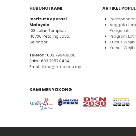
HUBUNGI KAMI
ARTIKEL POPU
Institut Koperasi
Permohonan 
Malaysia
Anggota Le
103 Jalan Templer,
Pengarah
46700 Petaling Jaya,
Program Lati
Selangor
Kursus Wajib
Kursus Wajib 
Telefon : 603.7964.9000
Faks : 603.7957.0434
Emel :
ikma@ikma.edu.my
KAMI MENYOKONG