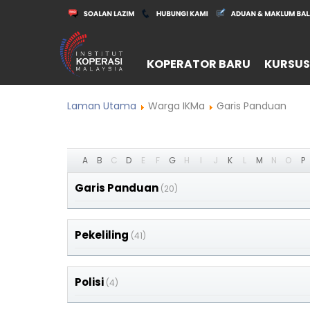
KOPERATOR BARU
KURSUS
Laman Utama
Warga IKMa
Garis Panduan
A
B
C
D
E
F
G
H
I
J
K
L
M
N
O
P
Garis Panduan
(20)
Pekeliling
(41)
Polisi
(4)