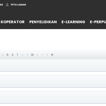
 KOPERATOR
PENYELIDIKAN
E-LEARNING
E-PERP
Q
R
S
T
U
V
W
X
Y
Z
#