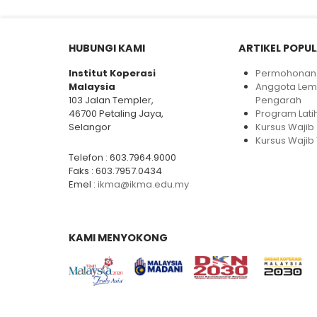
HUBUNGI KAMI
ARTIKEL POPU
Institut Koperasi
Permohonan 
Malaysia
Anggota Le
103 Jalan Templer,
Pengarah
46700 Petaling Jaya,
Program Lati
Selangor
Kursus Wajib
Kursus Wajib 
Telefon : 603.7964.9000
Faks : 603.7957.0434
Emel :
ikma@ikma.edu.my
KAMI MENYOKONG