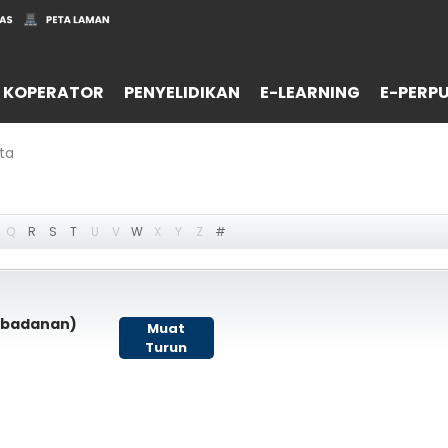
 KOPERATOR
PENYELIDIKAN
E-LEARNING
E-PERP
ta
Q
R
S
T
U
V
W
X
Y
Z
#
rbadanan)
Muat
Turun