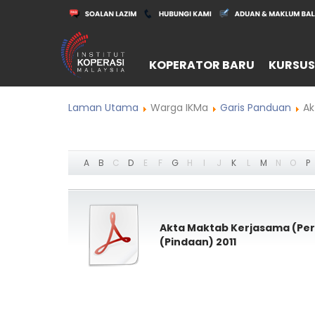
KOPERATOR BARU
KURSUS
Laman Utama
Warga IKMa
Garis Panduan
Ak
A
B
C
D
E
F
G
H
I
J
K
L
M
N
O
P
Akta Maktab Kerjasama (Pe
(Pindaan) 2011