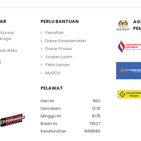
LAR
PERLU BANTUAN
AG
PE
Kursus
Penafian
mbaga
Dasar Keselamatan
Dasar Privasi
han IKMa
Soalan Lazim
1
Peta Laman
MyGOV
PELAWAT
Hari Ini
850
Semalam
1276
Minggu Ini
8176
Bulan Ini
13527
Keseluruhan
1668580