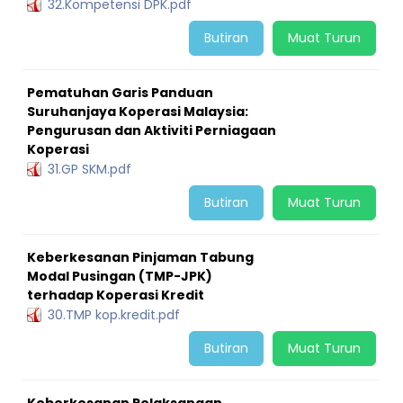
32.Kompetensi DPK.pdf
Butiran
Muat Turun
Pematuhan Garis Panduan
Suruhanjaya Koperasi Malaysia:
Pengurusan dan Aktiviti Perniagaan
Koperasi
31.GP SKM.pdf
Butiran
Muat Turun
Keberkesanan Pinjaman Tabung
Modal Pusingan (TMP-JPK)
terhadap Koperasi Kredit
30.TMP kop.kredit.pdf
Butiran
Muat Turun