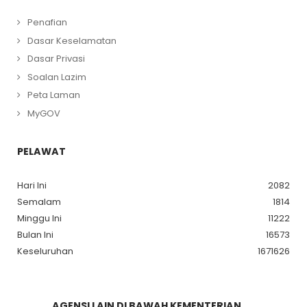
Penafian
Dasar Keselamatan
Dasar Privasi
Soalan Lazim
Peta Laman
MyGOV
PELAWAT
Hari Ini
2082
Semalam
1814
Minggu Ini
11222
Bulan Ini
16573
Keseluruhan
1671626
AGENSI LAIN DI BAWAH KEMENTERIAN