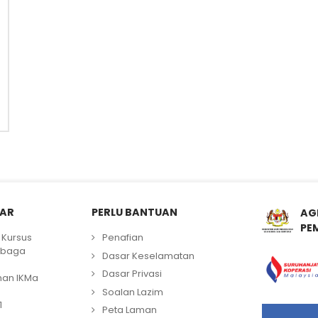
LAR
PERLU BANTUAN
AG
PE
Kursus
Penafian
mbaga
Dasar Keselamatan
Dasar Privasi
han IKMa
Soalan Lazim
1
Peta Laman