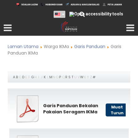
Laman Utama
Warga IKMa
Garis Panduan
Garis
Panduan IKMa
A
B
C
D
E
F
G
H
I
J
K
L
M
N
O
P
Q
R
S
T
U
V
W
X
Y
Z
#
Garis Panduan Bekalan
Muat
Pakaian Seragam IKMa
Turun