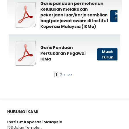
Garis panduan permohonan
kelulusan melakukan
Muat
pekerjaan luar/kerja sambilan
Turun
bagi penjawat awam di Institut
Koperasi Malaysia (IKMa)
Garis Panduan
Muat
Pertukaran Pegawai
Turun
IKMa
[
1
]
2
>
>>
HUBUNGI KAMI
Institut Koperasi Malaysia
103 Jalan Templer,