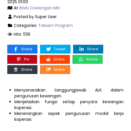
2025 01:00
At
IKMa Cawangan Miri
Posted by Super User
Categories:
Takwim Program
Hits: 1136
Share
Tweet
Share
Pin
Share
Share
Share
Share
Menyenaraikan tanggungjawab ALK dalam
pengurusan kewangan.
Menjelaskan fungsi setiap penyata kewangan
koperasi.
Menerangkan aspek pengurusan modal kerja
koperasi.