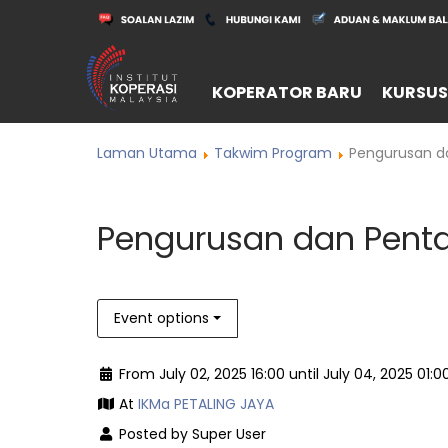
KOPERATOR BARU
KURSUS
Laman Utama
Takwim Program
Pengurusan da
Pengurusan dan Pentad
Event options
From July 02, 2025 16:00 until July 04, 2025 01:0
At
IKMa PETALING JAYA
Posted by Super User