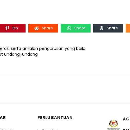
Pin
Share
Share
Share
operasi serta amalan pengurusan yang baik;
kut undang-undang.
LAR
PERLU BANTUAN
AG