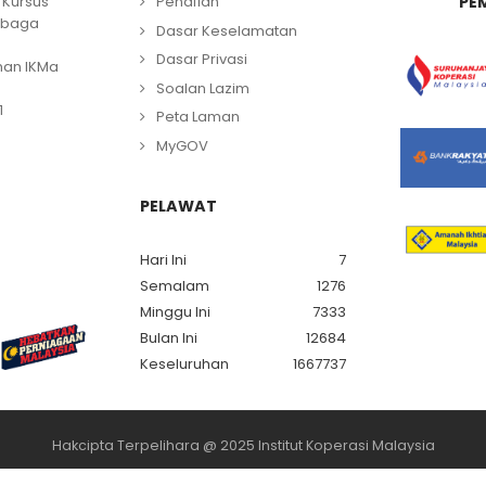
Kursus
Penafian
PE
mbaga
Dasar Keselamatan
Dasar Privasi
han IKMa
Soalan Lazim
1
Peta Laman
MyGOV
PELAWAT
Hari Ini
7
Semalam
1276
Minggu Ini
7333
Bulan Ini
12684
Keseluruhan
1667737
Hakcipta Terpelihara @ 2025 Institut Koperasi Malaysia