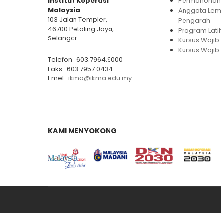
Institut Koperasi
Permohonan 
Malaysia
Anggota Le
103 Jalan Templer,
Pengarah
46700 Petaling Jaya,
Program Lati
Selangor
Kursus Wajib
Kursus Wajib 
Telefon : 603.7964.9000
Faks : 603.7957.0434
Emel :
ikma@ikma.edu.my
KAMI MENYOKONG