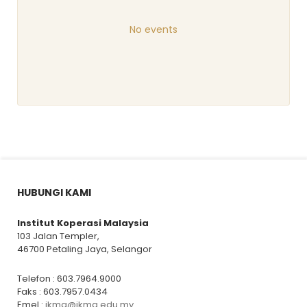
No events
HUBUNGI KAMI
Institut Koperasi Malaysia
103 Jalan Templer,
46700 Petaling Jaya, Selangor
Telefon : 603.7964.9000
Faks : 603.7957.0434
Emel :
ikma@ikma.edu.my