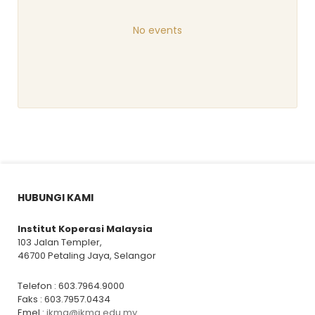
No events
HUBUNGI KAMI
Institut Koperasi Malaysia
103 Jalan Templer,
46700 Petaling Jaya, Selangor
Telefon : 603.7964.9000
Faks : 603.7957.0434
Emel :
ikma@ikma.edu.my