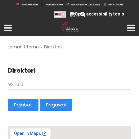
Laman Utama
Direktori
Direktori
23101
Pejabat
Pegawai