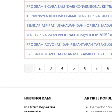
PROGRAM BICARA ILMU "DARI KONVENSIONAL KE TR
KONVENSYEN KOPERASI KARIAH MASJID PERINGKAT
SEMINAR ASPIRASI USAHAWAN DAN KOPERASI MADA
MAJLIS PERASMIAN PROGRAM JOM@COOP 2025 "IKMA
PROGRAM ADVOKASI DAN PEMANTAPAN TATAKELOLA
PROGRAM MEMBUDAYAKAN MASYARAKAT BERKOPERAS
1
2
3
4
5
6
7
8
HUBUNGI KAMI
ARTIKEL POPU
Institut Koperasi
Permohonan 
Malaysia
Anggota Le