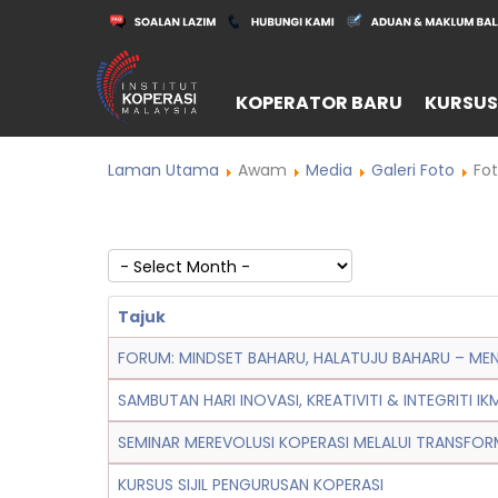
KOPERATOR BARU
KURSUS
Laman Utama
Awam
Media
Galeri Foto
Fo
Tajuk
FORUM: MINDSET BAHARU, HALATUJU BAHARU – ME
SAMBUTAN HARI INOVASI, KREATIVITI & INTEGRITI I
SEMINAR MEREVOLUSI KOPERASI MELALUI TRANSFORM
KURSUS SIJIL PENGURUSAN KOPERASI