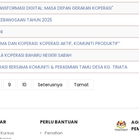
ANSFORMASI DIGITAL: MASA DEPAN GERAKAN KOPERASI"
 KEBANGSAAN TAHUN 2025
NI
 DAN KOPERASI: KOPERASI AKTIF, KOMUNITI PRODUKTIF”
 KOPERASI BAHARU NEGERI SABAH
I BERSAMA KOMUNITI & PERASMIAN TAMU DESA KG. TINATA
9
10
Seterusnya
Tamat
LAR
PERLU BANTUAN
AG
PE
Kursus
Penafian
mbaga